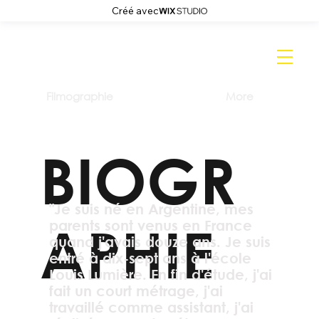
Créé avec
Filmographie
More
BIOGR
"Je suis né en Argentine, mes
APHIE
parents sont venus en France
quand j'avais douze ans. Je suis
entré à dix-sept ans à l'école
Louis Lumière. En fin d'étude, j'ai
fait un court métrage, j'ai
travaillé comme assistant, j'ai