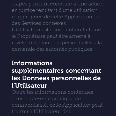
étapes pouvant conduire à une action
en justice résultant d’une utilisation
inappropriée de cette Application ou
des Services connexes.
L’Utilisateur est conscient du fait que
le Propriétaire peut être amené à
révéler des Données personnelles à la
demande des autorités publiques.
Informations
supplémentaires concernant
les Données personnelles de
l’Utilisateur
Outre les informations contenues
dans la présente politique de
confidentialité, cette Application peut
fournir à l’Utilisateur des