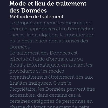
Mode et lieu de traitement
des Données
Méthodes de traitement
Le Propriétaire prend les mesures de
sécurité appropriées afin d’empêcher
l’accès, la divulgation, la modification
ou la destruction non autorisés des
Données.
Le traitement des Données est
effectué à l’aide d’ordinateurs ou
d’outils informatiques, en suivant les
procédures et les modes
organisationnels étroitement liés aux
finalités indiquées. Outre le
Propriétaire, les Données peuvent être
accessibles, dans certains cas, à
certaines catégories de personnes en
charge du fonctionnement de cette