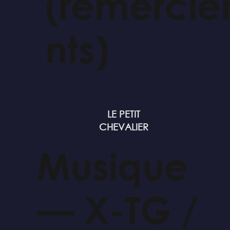
(remerci
nts)
LE PETIT
CHEVALIER
Musique
— X-TG /