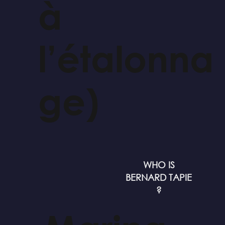
à
l’étalonna
ge)
WHO IS
BERNARD TAPIE
?