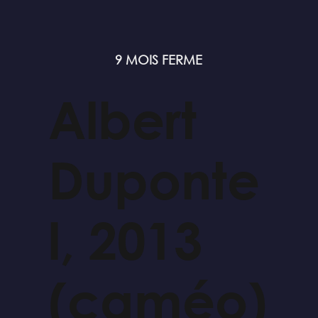
9 MOIS FERME
Albert
Duponte
l, 2013
(caméo)