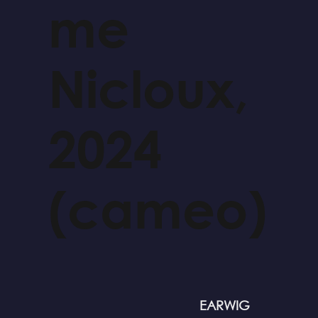
me
Nicloux,
2024
(cameo)
EARWIG