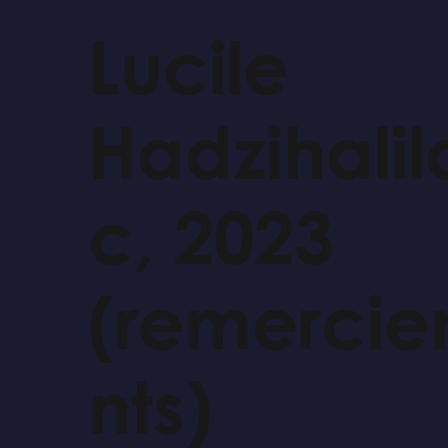
Lucile
Hadzihalil
c, 2023
(remerci
nts)