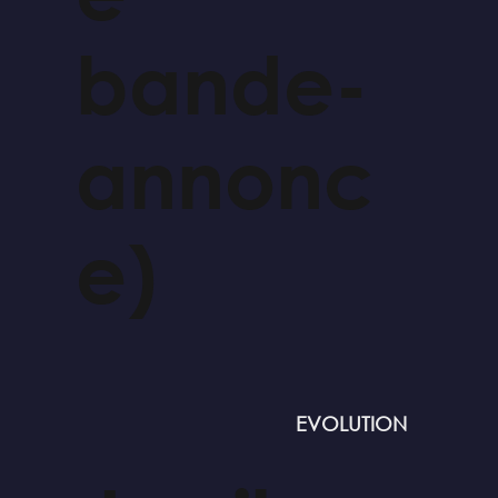
bande-
annonc
e)
EVOLUTION