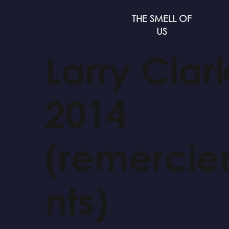
THE SMELL OF
US
Larry Clar
2014
(remerci
nts)