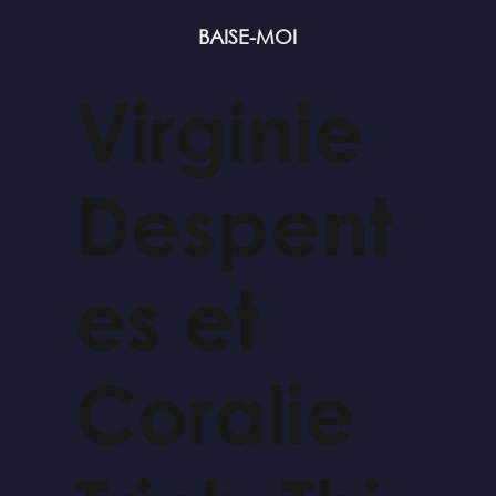
BAISE-MOI
Virginie
Despent
es et
Coralie