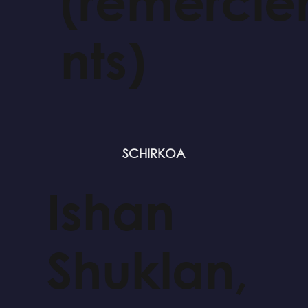
(remerci
nts)
SCHIRKOA
Ishan
Shuklan,