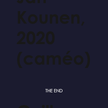
Kounen,
2020
(caméo)
THE END