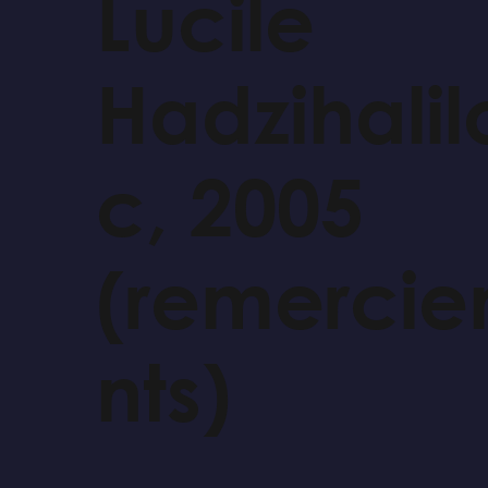
Lucile
Hadzihalil
c, 2005
(remerci
nts)