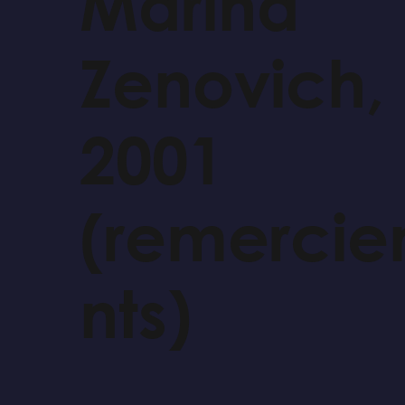
Marina
Zenovich,
2001
(remerci
nts)