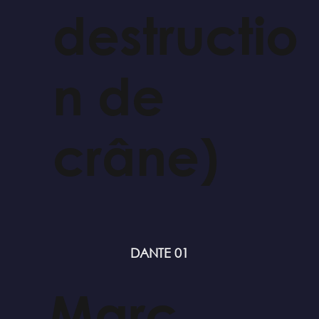
destructio
n de
crâne)
DANTE 01
Marc