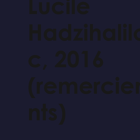
Lucile
Hadzihalil
c, 2016
(remerci
nts)