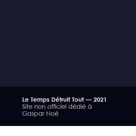
fois énorme et très mélancolique de
pouvoir enfin voir en public cette
dernière œuvre de Pino, une œuvre
intime qu'il a réalisée avec tant de joie
et d'assiduité pendant plusieurs années.
Fruit presque spontané de son amour
pour sa famille, pour ses amis, pour leurs
arts respectifs, pour le pays où ils sont
nés et pour la vie elle-même, aussi
chaotique soit-elle. Des trois magiciens
protagonistes, il nous manque
aujourd'hui Pino et Tato mais, grâce à
ce fabuleux document filmique, leurs
forces créatrices et contagieuses nous
parlent comme s'ils étaient toujours aussi
Le Temps Détruit Tout — 2021
vivants que nous.» (
source
)
Site non officiel dédié à
Gaspar Noé