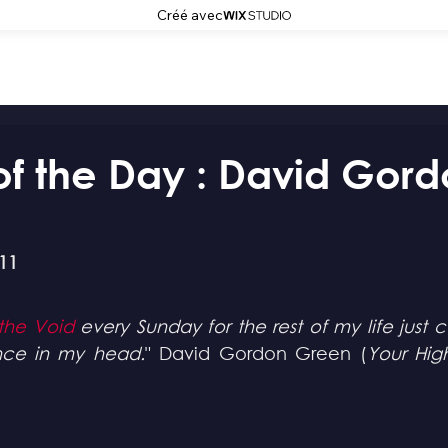
Créé avec
f the Day : David Gor
11
 the Void
 every Sunday for the rest of my life just 
nce in my head.
" David Gordon Green (
Your Hig