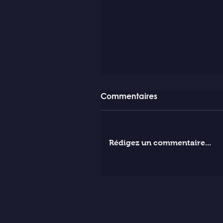
Commentaires
Rédigez un commentaire...
Gaspar Noé a offert Vort
au Pape Leon XIV