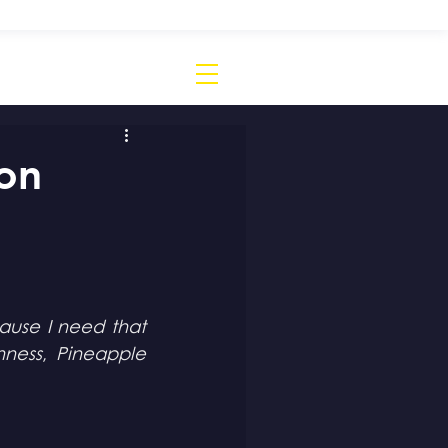
don
cause I need that 
hness
, 
Pineapple 