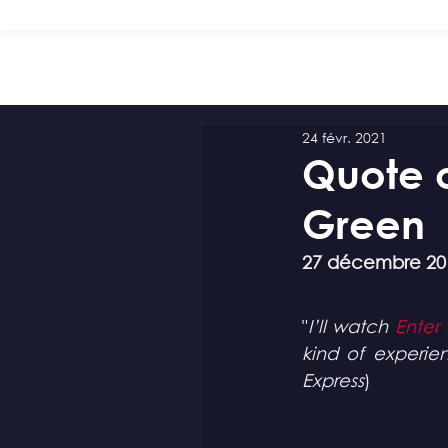
24 févr. 2021
Quote o
Green
27 décembre 20
"
I’ll watch 
Enter
kind of experie
Express
)