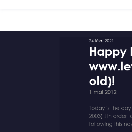
24 févr. 2021
Happy b
www.let
old)!
1 mai 2012
Today is the day 
2003) ! In order 
following this ne