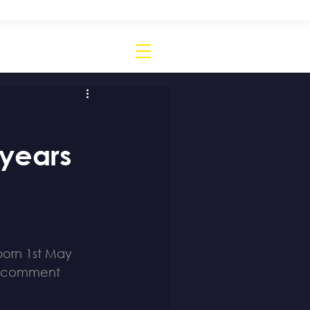
 years
(born 1st May 
 a comment 