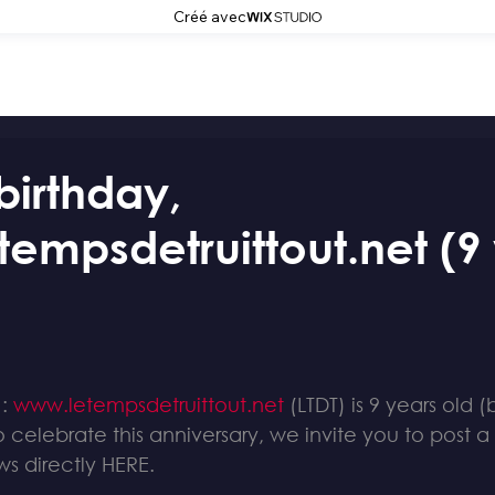
Créé avec
irthday,
empsdetruittout.net (9
: 
www.letempsdetruittout.net
 (LTDT) is 9 years old 
to celebrate this anniversary, we invite you to post
ws directly HERE.