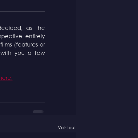
ecided, as the 
ective entirely 
lms (features or 
 with you a few 
here.
Voir tout