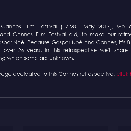
Cannes Film Festival (17-28  May 2017), we d
d Cannes Film Festval did, to make our retrosp
par Noé. Because Gaspar Noé and Cannes, it's 8 fi
 over 26 years. In this retrospective we'll share
g which some are unknown.
page dedicated to this Cannes retrospective, 
click 