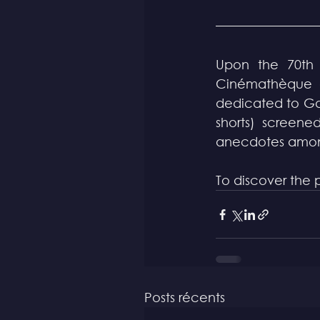
Upon the 70th 
Cinémathèque an
dedicated to Gas
shorts) screened
anecdotes amon
To discover the 
Posts récents