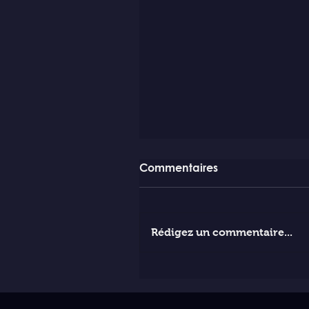
Commentaires
Rédigez un commentaire...
Gaspar Noé a offert Vort
au Pape Leon XIV