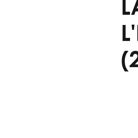
L
L
(