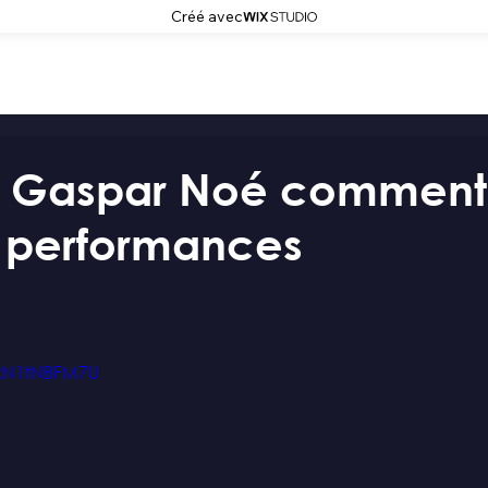
Créé avec
: Gaspar Noé comment
 performances
1kN1tNBFM7U