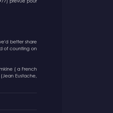
977) prévue pour 
d of counting on
mkine ( a French 
 
(Jean Eustache, 