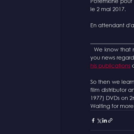
Potemkine pour l
le 2 mai 2017. 
En attendant d'avo
________________
  We know that news about Gaspar Noé are quite occasional, so we'd better share 
you news regard
his publications
 
So then we learn
film distributor 
1977) DVDs on 2
Waiting for more 