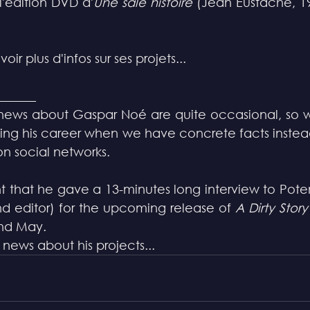
'édition DVD d'
Une sale histoire
 (Jean Eustache, 1
ir plus d'infos sur ses projets...
______
ing his career when we have concrete facts instea
on social networks.
t that he gave a 13-minutes long interview to Pote
and editor) for the upcoming release of 
A Dirty Story
nd May.  
news about his projects...