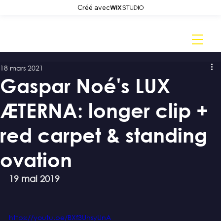
Créé avec
18 mars 2021
Gaspar Noé's LUX
ÆTERNA: longer clip +
red carpet & standing
ovation
19 mai 2019
https://youtu.be/BXf3UhsyUnA